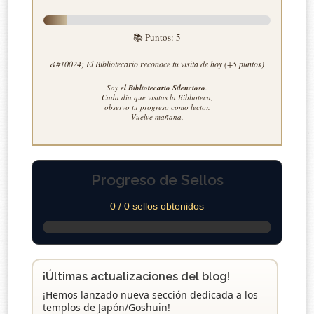
📚 Puntos:
5
&#10024; El Bibliotecario reconoce tu visita de hoy (+5 puntos)
Soy
el Bibliotecario Silencioso
.
Cada día que visitas la Biblioteca,
observo tu progreso como lector.
Vuelve mañana.
Progreso de Sellos
0 / 0 sellos obtenidos
¡Últimas actualizaciones del blog!
¡Hemos lanzado nueva sección dedicada a los
templos de Japón/Goshuin!