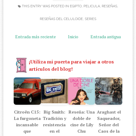
THIS ENTRY WAS POSTED IN
EGIPTO
,
PELICULA
,
RESEÑAS
,
RESEÑAS DEL CELULOIDE
,
SERIES
Entrada más reciente
Inicio
Entrada antigua
¡Utiliza mi puerta para viajar a otros
artículos del blog!
Citroën C15:
Big Smith:
Reseña: Una
Araghast el
La furgoneta
Tradición y
doble de
Saqueador,
incansable
resistencia
cine de Lily
Señor del
que
en el
Chu
Caos de la