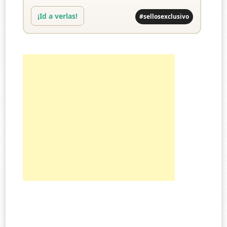
¡Id a verlas!
#sellosexclusivo