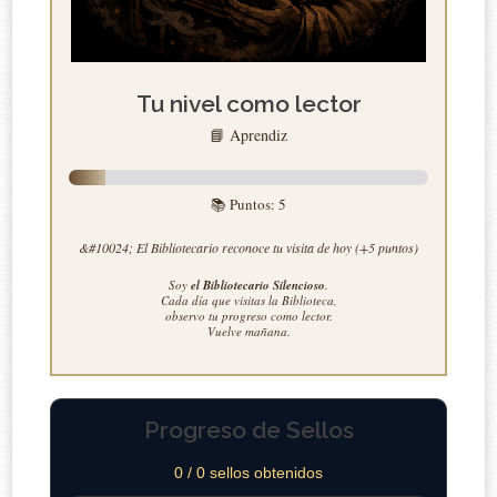
Tu nivel como lector
📘 Aprendiz
📚 Puntos:
5
&#10024; El Bibliotecario reconoce tu visita de hoy (+5 puntos)
Soy
el Bibliotecario Silencioso
.
Cada día que visitas la Biblioteca,
observo tu progreso como lector.
Vuelve mañana.
Progreso de Sellos
0 / 0 sellos obtenidos