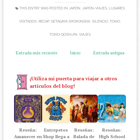
THIS ENTRY WAS POSTED IN
JAPÓN
,
JAPÓN-VIAJES
,
LUGARES
VISITADOS
,
RECAP
,
SETAGAYA SHOKONSHA
,
SILENCIO
,
TOKIO
,
TOKIO-GOSHUIN
,
VIAJES
Entrada más reciente
Inicio
Entrada antigua
¡Utiliza mi puerta para viajar a otros
artículos del blog!
Reseña:
Entrepetos
Reseñas:
Reseñas:
Amanecer en
Shop llega a
Balada de
High School