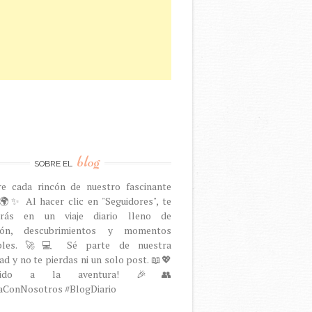
blog
SOBRE EL
re cada rincón de nuestro fascinante
🌍✨ Al hacer clic en "Seguidores", te
arás en un viaje diario lleno de
ción, descubrimientos y momentos
dables. 🚀💻 Sé parte de nuestra
d y no te pierdas ni un solo post. 📖💖
venido a la aventura! 🎉👥
aConNosotros #BlogDiario