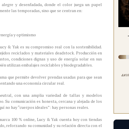
 alegre y desenfadada, donde el color juega un papel
amente las temporadas, sino que se centran en:
energía y optimismo
ucy & Yak es su compromiso real con la sostenibilidad.
ejidos reciclados y materiales deadstock. Producción en
 justos, condiciones dignas y uso de energía solar en sus
ién utilizan embalajes reciclables y biodegradables.
&#100
ama que permite devolver prendas usadas para que sean
mentando una economía circular real.
eutral, con una amplia variedad de tallas y modelos
o. Su comunicación es honesta, cercana y alejada de los
Aquí no hay “cuerpos ideales”: hay personas reales.
rca 100 % online, Lucy & Yak cuenta hoy con tiendas
ido, reforzando su comunidad y su relación directa con el