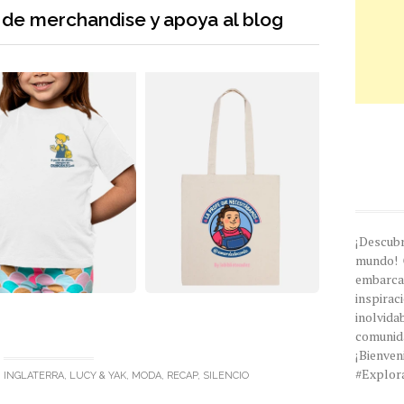
a de merchandise y apoya al blog
¡Descub
mundo! 
embarc
inspira
inolvi
comunida
¡Bien
#Explor
N
INGLATERRA
,
LUCY & YAK
,
MODA
,
RECAP
,
SILENCIO