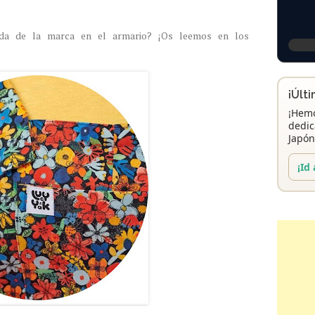
nda de la marca en el armario? ¡Os leemos en los
¡Últ
¡Hemo
dedic
Japón
¡Id 