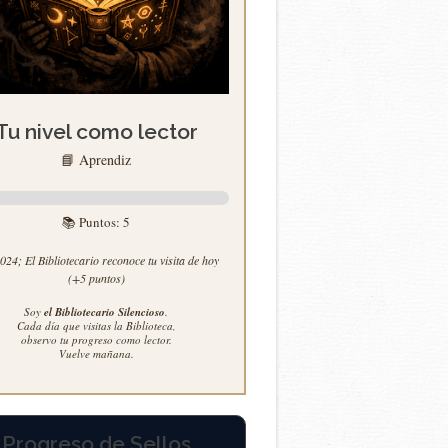
Tu nivel como lector
📘 Aprendiz
📚 Puntos:
5
24; El Bibliotecario reconoce tu visita de hoy
(+5 puntos)
Soy
el Bibliotecario Silencioso
.
Cada día que visitas la Biblioteca,
observo tu progreso como lector.
Vuelve mañana.
Progreso de Sellos