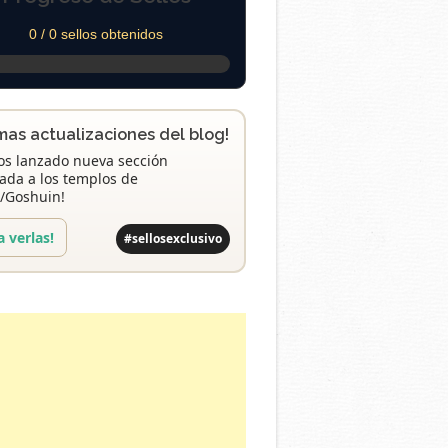
0 / 0 sellos obtenidos
imas actualizaciones del blog!
s lanzado nueva sección
ada a los templos de
/Goshuin!
a verlas!
#sellosexclusivo