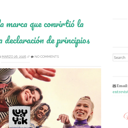
 marca que convirtió la
 declaración de principios
Search fo
MARZO 26, 2026
//
NO COMMENTS
Email
entrevi
M