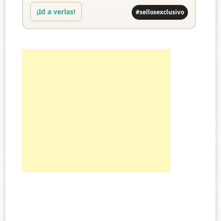
¡Id a verlas!
#sellosexclusivo