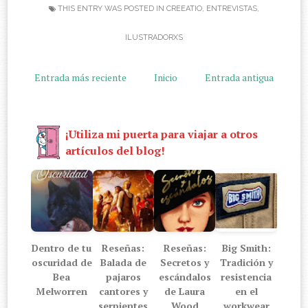
THIS ENTRY WAS POSTED IN
CREEATIO
,
ENTREVISTAS
,
ILUSTRADORXS
Entrada más reciente
Inicio
Entrada antigua
¡Utiliza mi puerta para viajar a otros
artículos del blog!
Dentro de tu
Reseñas:
Reseñas:
Big Smith:
oscuridad de
Balada de
Secretos y
Tradición y
Bea
pajaros
escándalos
resistencia
Melworren
cantores y
de Laura
en el
serpientes
Wood
workwear