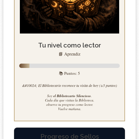
Tu nivel como lector
📘 Aprendiz
📚 Puntos:
5
&#10024; El Bibliotecario reconoce tu visita de hoy (+5 puntos)
Soy
el Bibliotecario Silencioso
.
Cada día que visitas la Biblioteca,
observo tu progreso como lector.
Vuelve mañana.
Progreso de Sellos