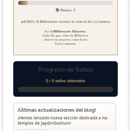
📚 Puntos:
5
&#10024; El Bibliotecario reconoce tu visita de hoy (+5 puntos)
Soy
el Bibliotecario Silencioso
.
Cada día que visitas la Biblioteca,
observo tu progreso como lector.
Vuelve mañana.
Progreso de Sellos
0 / 0 sellos obtenidos
¡Últimas actualizaciones del blog!
¡Hemos lanzado nueva sección dedicada a los
templos de Japón/Goshuin!