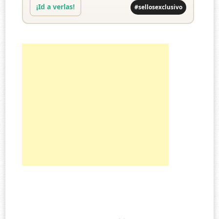
¡Id a verlas!
#sellosexclusivo