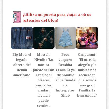
¡Utiliza mi puerta para viajar a otros
artículos del blog!
Big Mac: el
Mustela
Peto
Canparaní:
legado
Nivalis: "La
vaquero
"El arte, la
obrero del
música
Bershka
alegría y la
denim
puede ser un
(Talla L) ya
música nos
americano
espejo; si
disponible
recuerdan
ofreces
en la tienda
que somos
verdades
de
una gran
crudas,
Entrepetos
familia: la
alguien
Shop
humanidad"
puede
sentirse