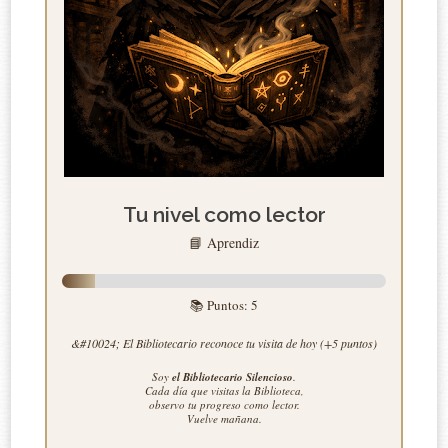
Tu nivel como lector
📘 Aprendiz
📚 Puntos:
5
&#10024; El Bibliotecario reconoce tu visita de hoy (+5 puntos)
Soy
el Bibliotecario Silencioso
.
Cada día que visitas la Biblioteca,
observo tu progreso como lector.
Vuelve mañana.