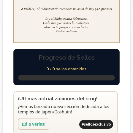
&#10024; El Bibliotecario reconoce tu visita de hoy (+5 puntos)
Soy
el Bibliotecario Silencioso
.
Cada día que visitas la Biblioteca,
observo tu progreso como lector.
Vuelve mañana.
Progreso de Sellos
0 / 0 sellos obtenidos
¡Últimas actualizaciones del blog!
¡Hemos lanzado nueva sección dedicada a los
templos de Japón/Goshuin!
¡Id a verlas!
#sellosexclusivo