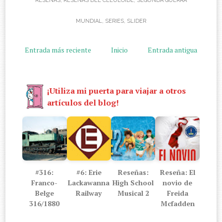
RESEÑAS
,
RESEÑAS DEL CELULOIDE
,
SEGUNDA GUERRA
MUNDIAL
,
SERIES
,
SLIDER
Entrada más reciente
Inicio
Entrada antigua
¡Utiliza mi puerta para viajar a otros
artículos del blog!
#316:
#6: Erie
Reseñas:
Reseña: El
Franco-
Lackawanna
High School
novio de
Belge
Railway
Musical 2
Freida
316/1880
Mcfadden