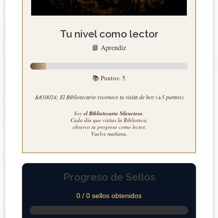
Tu nivel como lector
📘 Aprendiz
📚 Puntos:
5
&#10024; El Bibliotecario reconoce tu visita de hoy (+5 puntos)
Soy
el Bibliotecario Silencioso
.
Cada día que visitas la Biblioteca,
observo tu progreso como lector.
Vuelve mañana.
Progreso de Sellos
0 / 0 sellos obtenidos