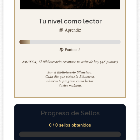
Tu nivel como lector
📘 Aprendiz
📚 Puntos:
5
&#10024; El Bibliotecario reconoce tu visita de hoy (+5 puntos)
Soy
el Bibliotecario Silencioso
.
Cada día que visitas la Biblioteca,
observo tu progreso como lector.
Vuelve mañana.
Progreso de Sellos
0 / 0 sellos obtenidos