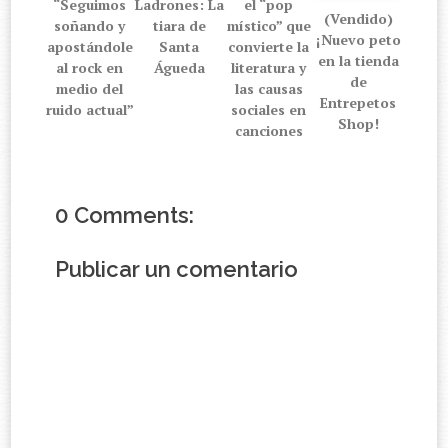
“Seguimos
Ladrones: La
el “pop
(Vendido)
soñando y
tiara de
místico” que
¡Nuevo peto
apostándole
Santa
convierte la
en la tienda
al rock en
Águeda
literatura y
de
medio del
las causas
Entrepetos
ruido actual”
sociales en
Shop!
canciones
0 Comments:
Publicar un comentario