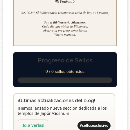
📚 Puntos:
5
&#10024; El Bibliotecario reconoce tu visita de hoy (+5 puntos)
Soy
el Bibliotecario Silencioso
.
Cada día que visitas la Biblioteca,
observo tu progreso como lector.
Vuelve mañana.
Progreso de Sellos
0 / 0 sellos obtenidos
¡Últimas actualizaciones del blog!
¡Hemos lanzado nueva sección dedicada a los
templos de Japón/Goshuin!
¡Id a verlas!
#sellosexclusivo