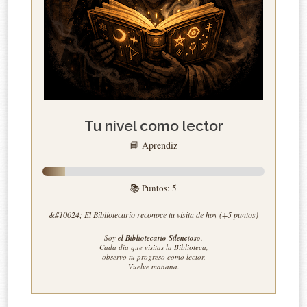
Tu nivel como lector
📘 Aprendiz
📚 Puntos:
5
&#10024; El Bibliotecario reconoce tu visita de hoy (+5 puntos)
Soy
el Bibliotecario Silencioso
.
Cada día que visitas la Biblioteca,
observo tu progreso como lector.
Vuelve mañana.