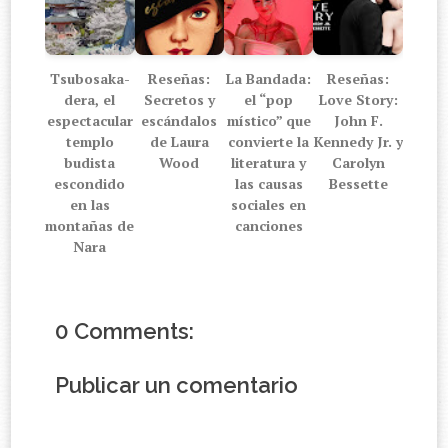
Tsubosaka-
Reseñas:
La Bandada:
Reseñas:
dera, el
Secretos y
el “pop
Love Story:
espectacular
escándalos
místico” que
John F.
templo
de Laura
convierte la
Kennedy Jr. y
budista
Wood
literatura y
Carolyn
escondido
las causas
Bessette
en las
sociales en
montañas de
canciones
Nara
0 Comments:
Publicar un comentario