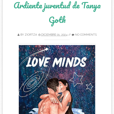
Ardiente juventud de Tanya
Goth
BY
ZIORTZA
DICIEMBRE 01, 2024
//
NO COMMENTS