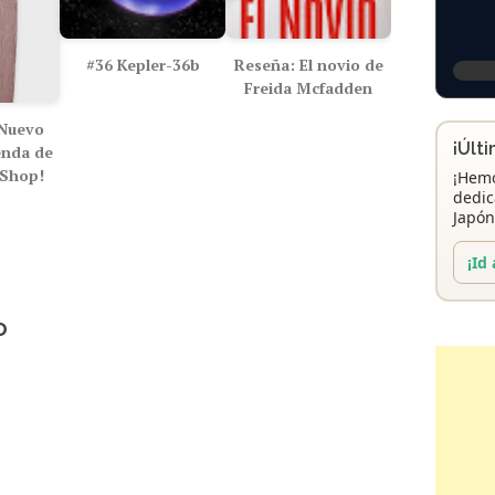
#36 Kepler-36b
Reseña: El novio de
Freida Mcfadden
¡Nuevo
¡Últ
enda de
 Shop!
¡Hemo
dedic
Japón
¡Id 
o