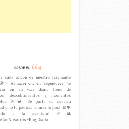
blog
SOBRE EL
re cada rincón de nuestro fascinante
🌍✨ Al hacer clic en "Seguidores", te
arás en un viaje diario lleno de
ción, descubrimientos y momentos
dables. 🚀💻 Sé parte de nuestra
d y no te pierdas ni un solo post. 📖💖
venido a la aventura! 🎉👥
aConNosotros #BlogDiario