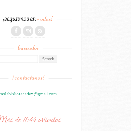
redes!
¡SEGUIDNOS EN
buscador
r:
¡contactanos!
:
staslabibliotecadez@gmail.com
ás de 1044 artículos