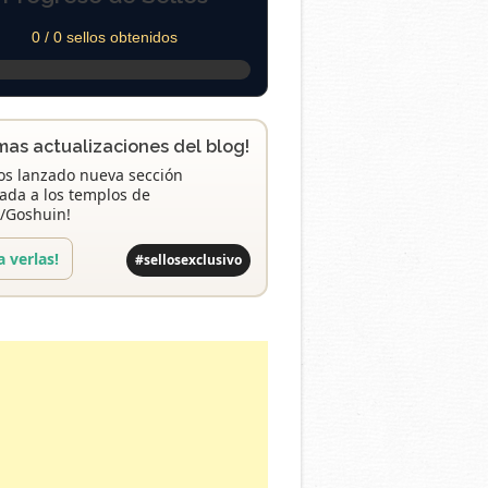
0 / 0 sellos obtenidos
imas actualizaciones del blog!
s lanzado nueva sección
ada a los templos de
/Goshuin!
a verlas!
#sellosexclusivo