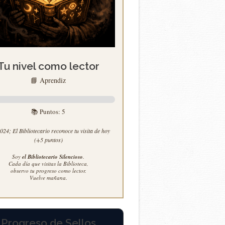
Tu nivel como lector
📘 Aprendiz
📚 Puntos:
5
24; El Bibliotecario reconoce tu visita de hoy
(+5 puntos)
Soy
el Bibliotecario Silencioso
.
Cada día que visitas la Biblioteca,
observo tu progreso como lector.
Vuelve mañana.
Progreso de Sellos