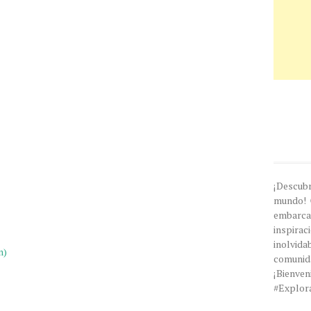
¡Descub
mundo! 
embarc
inspira
inolvi
m)
comunida
¡Bien
#Explor