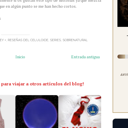
lmente si os gustan este tipo de historias ya que mezcla
 que en algún punto se me han hecho cortos.
s
EY +
,
RESEÑAS DEL CELULOIDE
,
SERIES
,
SOBRENATURAL
Inicio
Entrada antigua
&#100
 para viajar a otros artículos del blog!