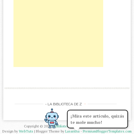
-
- LA BIBLIOTECA DE Z
¡Mira este artículo, quizás
te mole mucho!
Copyright ©
2026
Labibliotecadez
| Powered by
Blogger
Design by
WebTuts
| Blogger Theme by
Lasantha
-
PremiumBloggerTemplates.com