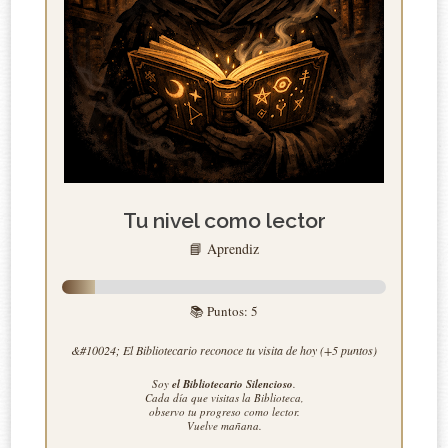
Tu nivel como lector
📘 Aprendiz
📚 Puntos:
5
&#10024; El Bibliotecario reconoce tu visita de hoy (+5 puntos)
Soy
el Bibliotecario Silencioso
.
Cada día que visitas la Biblioteca,
observo tu progreso como lector.
Vuelve mañana.