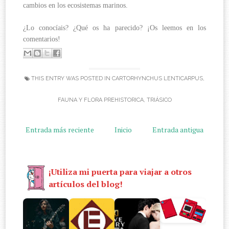
cambios en los ecosistemas marinos.
¿Lo conocíais? ¿Qué os ha parecido? ¡Os leemos en los
comentarios!
THIS ENTRY WAS POSTED IN
CARTORHYNCHUS LENTICARPUS
,
FAUNA Y FLORA PREHISTORICA
,
TRIÁSICO
Entrada más reciente
Inicio
Entrada antigua
¡Utiliza mi puerta para viajar a otros
artículos del blog!