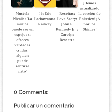
¡Hemos
actualizado
Mustela
#6: Erie
Reseñas:
la sección de
Nivalis: "La
Lackawanna
Love Story:
Pokedex! ¡A
música
Railway
John F.
por los
puede ser un
Kennedy Jr. y
Shinies!
espejo; si
Carolyn
ofreces
Bessette
verdades
crudas,
alguien
puede
sentirse
visto"
0 Comments:
Publicar un comentario