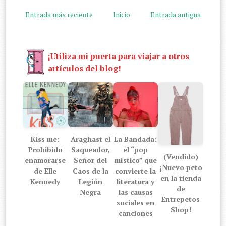
Entrada más reciente
Inicio
Entrada antigua
¡Utiliza mi puerta para viajar a otros
artículos del blog!
Kiss me:
Araghast el
La Bandada:
Prohibido
Saqueador,
el “pop
(Vendido)
enamorarse
Señor del
místico” que
¡Nuevo peto
de Elle
Caos de la
convierte la
en la tienda
Kennedy
Legión
literatura y
de
Negra
las causas
Entrepetos
sociales en
Shop!
canciones