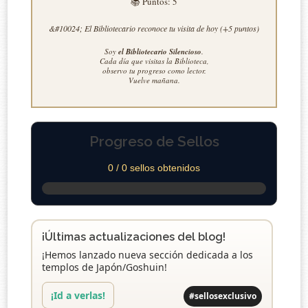
📚 Puntos:
5
&#10024; El Bibliotecario reconoce tu visita de hoy (+5 puntos)
Soy
el Bibliotecario Silencioso
.
Cada día que visitas la Biblioteca,
observo tu progreso como lector.
Vuelve mañana.
Progreso de Sellos
0 / 0 sellos obtenidos
¡Últimas actualizaciones del blog!
¡Hemos lanzado nueva sección dedicada a los
templos de Japón/Goshuin!
¡Id a verlas!
#sellosexclusivo