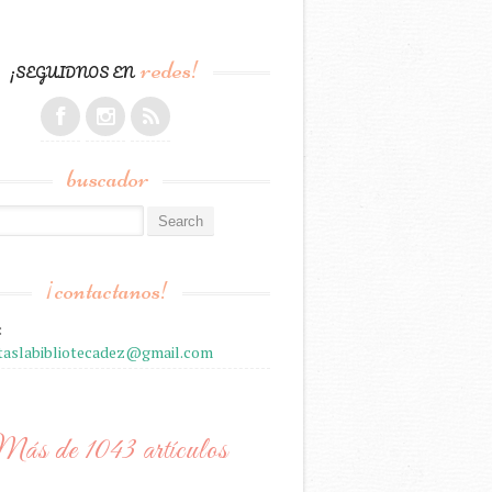
redes!
¡SEGUIDNOS EN
buscador
r:
¡contactanos!
:
staslabibliotecadez@gmail.com
ás de 1043 artículos