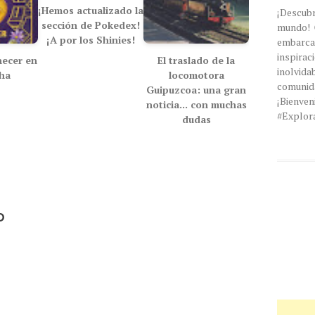
¡Hemos actualizado la
¡Descub
sección de Pokedex!
mundo! 
¡A por los Shinies!
embarc
inspira
ecer en
El traslado de la
inolvi
cha
locomotora
comunida
Guipuzcoa: una gran
¡Bien
noticia... con muchas
#Explor
dudas
o