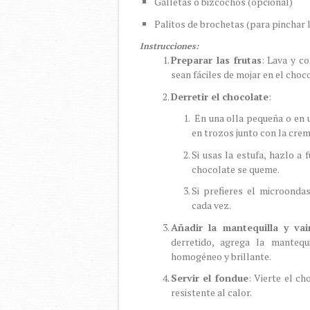
Galletas o bizcochos (opcional)
Palitos de brochetas (para pinchar 
Instrucciones:
Preparar las frutas
: Lava y c
sean fáciles de mojar en el choc
Derretir el chocolate
:
En una olla pequeña o en u
en trozos junto con la crem
Si usas la estufa, hazlo a
chocolate se queme.
Si prefieres el microonda
cada vez.
Añadir la mantequilla y vain
derretido, agrega la mantequ
homogéneo y brillante.
Servir el fondue
: Vierte el c
resistente al calor.