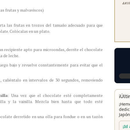
&#100
las frutas y malvaviscos)
orta las frutas en trozos del tamaño adecuado para que
olate. Colócalas en un plato.
n recipiente apto para microondas, derrite el chocolate
a de leche.
 fuego bajo y revuelve constantemente para evitar que el
s, caliéntalo en intervalos de 30 segundos, removiendo
illa
: Una vez que el chocolate esté completamente
¡Últ
illa y la vainilla. Mezcla bien hasta que todo esté
¡Hemo
dedic
Japón
hocolate derretido en una olla para fondue o en un tazón
¡Id 