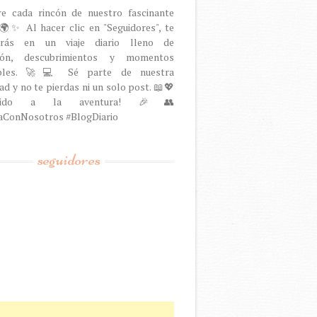
re cada rincón de nuestro fascinante
🌍✨ Al hacer clic en "Seguidores", te
arás en un viaje diario lleno de
ción, descubrimientos y momentos
dables. 🚀💻 Sé parte de nuestra
d y no te pierdas ni un solo post. 📖💖
venido a la aventura! 🎉👥
aConNosotros #BlogDiario
seguidores