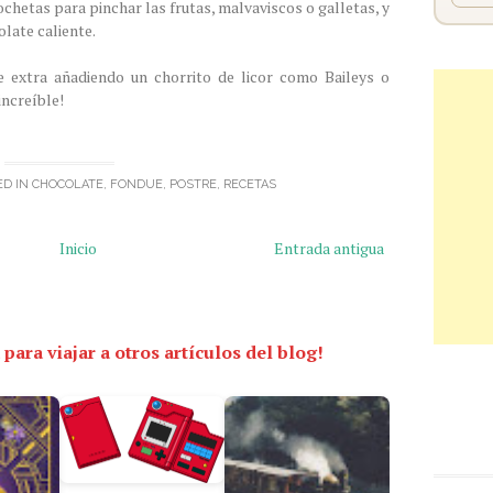
ochetas para pinchar las frutas, malvaviscos o galletas, y
olate caliente.
 extra añadiendo un chorrito de licor como Baileys o
increíble!
ED IN
CHOCOLATE
,
FONDUE
,
POSTRE
,
RECETAS
Inicio
Entrada antigua
 para viajar a otros artículos del blog!