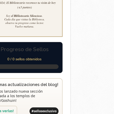
24; El Bibliotecario reconoce tu visita de hoy
(+5 puntos)
Soy
el Bibliotecario Silencioso
.
Cada día que visitas la Biblioteca,
observo tu progreso como lector.
Vuelve mañana.
Progreso de Sellos
0 / 0 sellos obtenidos
imas actualizaciones del blog!
s lanzado nueva sección
ada a los templos de
/Goshuin!
a verlas!
#sellosexclusivo