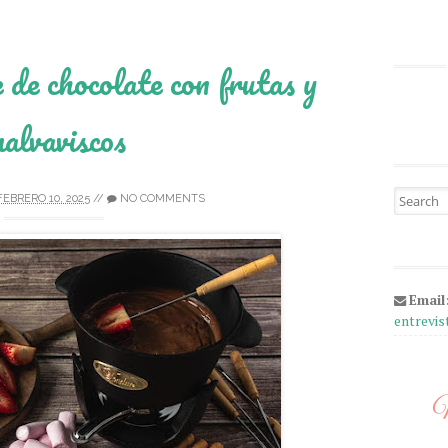
de chocolate con frutas y
alvaviscos
Search fo
FEBRERO 10, 2025
//
NO COMMENTS
Email
entrevi
M