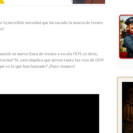
de la increíble novedad que ha sacado la marca de trenes
os!
unció su nueva línea de trenes a escala OO9, es decir,
trecha? Sí, esto implica que sirven tanto las vías de OO9
 qué es lo que han lanzado? ¡Pues veamos!