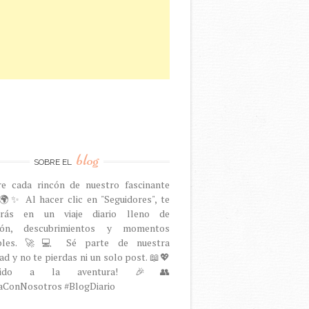
blog
SOBRE EL
re cada rincón de nuestro fascinante
🌍✨ Al hacer clic en "Seguidores", te
arás en un viaje diario lleno de
ción, descubrimientos y momentos
dables. 🚀💻 Sé parte de nuestra
d y no te pierdas ni un solo post. 📖💖
venido a la aventura! 🎉👥
aConNosotros #BlogDiario