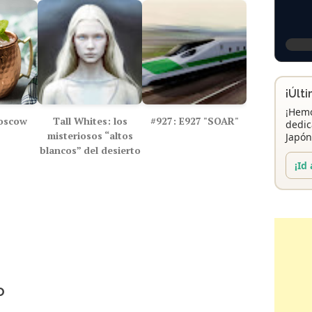
¡Últ
¡Hemo
oscow
Tall Whites: los
#927: E927 "SOAR"
dedic
misteriosos “altos
Japón
blancos” del desierto
¡Id 
o