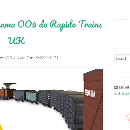
 gama OO9 de Rapido Trains
UK
Search fo
MAYO 19, 2025
//
NO COMMENTS
Email
entrevi
M