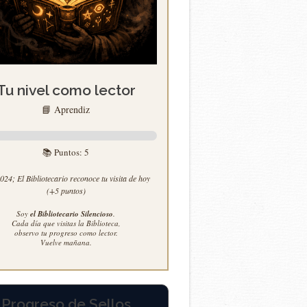
Tu nivel como lector
📘 Aprendiz
📚 Puntos:
5
24; El Bibliotecario reconoce tu visita de hoy
(+5 puntos)
Soy
el Bibliotecario Silencioso
.
Cada día que visitas la Biblioteca,
observo tu progreso como lector.
Vuelve mañana.
Progreso de Sellos