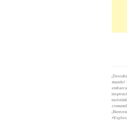
¡Descub
mundo! 
embarc
inspira
inolvi
comunida
¡Bien
#Explor