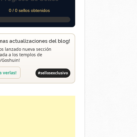
0 / 0 sellos obtenidos
imas actualizaciones del blog!
s lanzado nueva sección
ada a los templos de
/Goshuin!
a verlas!
#sellosexclusivo