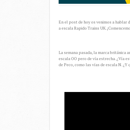
En el post de hoy os venimos a hablar 
a escala Rapido Trains UK. ¡Comencem
La semana pasada, la marca británica an
escala OO pero de vía estrecha. ¿Vía es
de Peco, como las vías de escala N. ¿Y