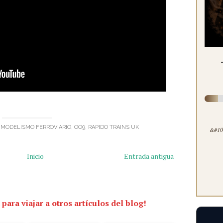
N
MODELISMO FERROVIARIO
,
OO9
,
RAPIDO TRAINS UK
&#100
Inicio
Entrada antigua
 para viajar a otros artículos del blog!