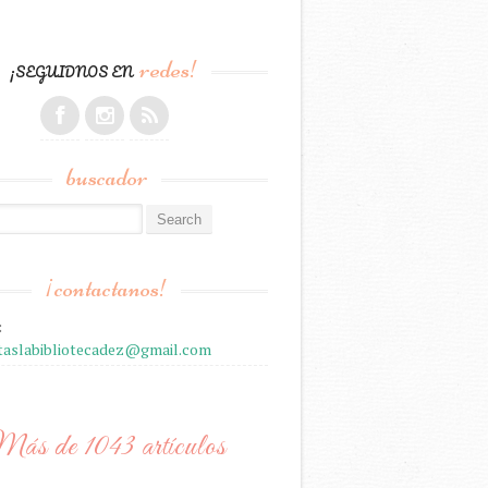
redes!
¡SEGUIDNOS EN
buscador
r:
¡contactanos!
:
staslabibliotecadez@gmail.com
ás de 1043 artículos