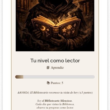
Tu nivel como lector
📘 Aprendiz
📚 Puntos:
5
&#10024; El Bibliotecario reconoce tu visita de hoy (+5 puntos)
Soy
el Bibliotecario Silencioso
.
Cada día que visitas la Biblioteca,
observo tu progreso como lector.