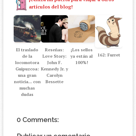
artículos del blog!
El traslado
Reseñas:
¡Los sellos
162: Furret
de la
Love Story:
ya están al
locomotora
John F.
100%!
Guipuzcoa:
Kennedy Jr. y
una gran
Carolyn
noticia... con
Bessette
muchas
dudas
0 Comments: