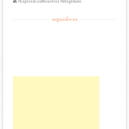
👥 #ExploraConNosotros #BlogDiario
seguidores