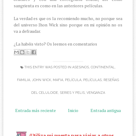
sangrienta es como en las anteriores películas.
La verdad es que os la recomiendo mucho, no porque sea
del universo Jhon Wick sino porque en mi opinión no os
va a defraudar.
¿La habéis visto? Os leemos en comentarios
THIS ENTRY WAS POSTED IN
ASESINOS
,
CONTINENTAL
,
FAMILIA
,
JOHN WICK
,
MAFIA
,
PELÍCULA
,
PELÍCULAS
,
RESEÑAS
DEL CELULOIDE
,
SERIES Y PELIS
,
VENGANZA
Entrada más reciente
Inicio
Entrada antigua
¡Utiliza mi puerta para viajar a otros