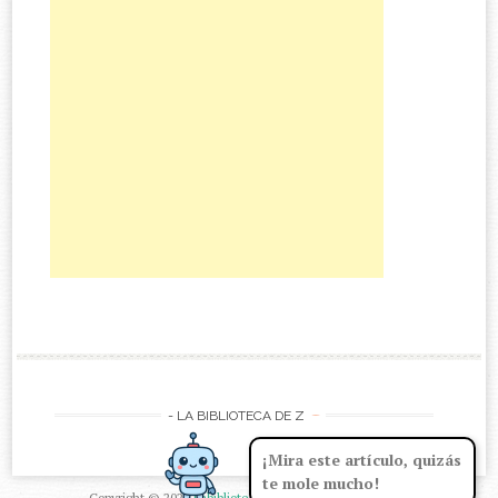
-
- LA BIBLIOTECA DE Z
¡Mira este artículo, quizás
te mole mucho!
Copyright ©
2026
Labibliotecadez
| Powered by
Blogger