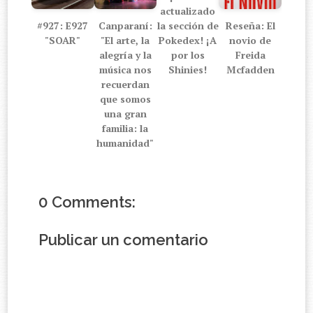
actualizado
#927: E927
Canparaní:
Reseña: El
la sección de
"SOAR"
"El arte, la
novio de
Pokedex! ¡A
alegría y la
Freida
por los
música nos
Mcfadden
Shinies!
recuerdan
que somos
una gran
familia: la
humanidad"
0 Comments:
Publicar un comentario