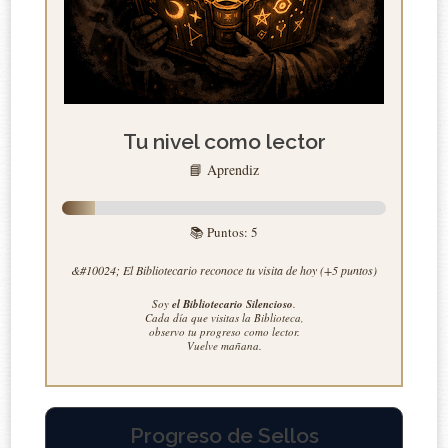
Tu nivel como lector
📘 Aprendiz
📚 Puntos:
5
&#10024; El Bibliotecario reconoce tu visita de hoy (+5 puntos)
Soy
el Bibliotecario Silencioso
.
Cada día que visitas la Biblioteca,
observo tu progreso como lector.
Vuelve mañana.
Progreso de Sellos