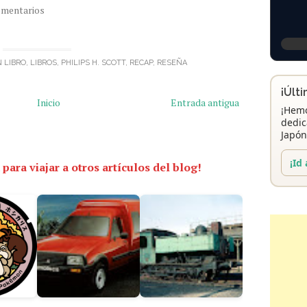
omentarios
N
LIBRO
,
LIBROS
,
PHILIPS H. SCOTT
,
RECAP
,
RESEÑA
¡Últ
Inicio
Entrada antigua
¡Hemo
dedic
Japón
¡Id 
 para viajar a otros artículos del blog!