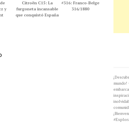
 de
Citroën C15: La
#316: Franco-Belge
zz y
furgoneta incansable
316/1880
nt
que conquistó España
o
¡Descub
mundo! 
embarc
inspira
inolvi
comunida
¡Bien
#Explor