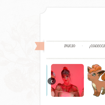
INICIO
¡COLECCI
❮