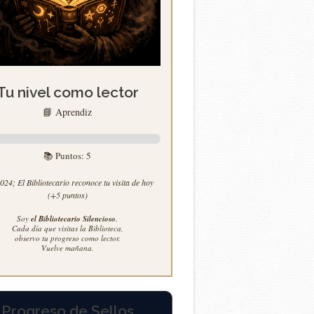
Tu nivel como lector
📘 Aprendiz
📚 Puntos:
5
24; El Bibliotecario reconoce tu visita de hoy
(+5 puntos)
Soy
el Bibliotecario Silencioso
.
Cada día que visitas la Biblioteca,
observo tu progreso como lector.
Vuelve mañana.
Progreso de Sellos