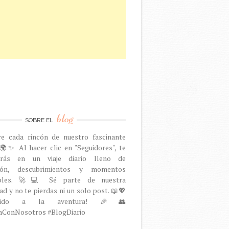
blog
SOBRE EL
re cada rincón de nuestro fascinante
🌍✨ Al hacer clic en "Seguidores", te
arás en un viaje diario lleno de
ción, descubrimientos y momentos
dables. 🚀💻 Sé parte de nuestra
d y no te pierdas ni un solo post. 📖💖
venido a la aventura! 🎉👥
aConNosotros #BlogDiario