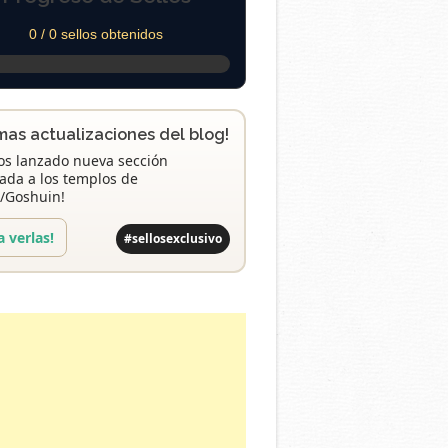
0 / 0 sellos obtenidos
imas actualizaciones del blog!
s lanzado nueva sección
ada a los templos de
/Goshuin!
a verlas!
#sellosexclusivo