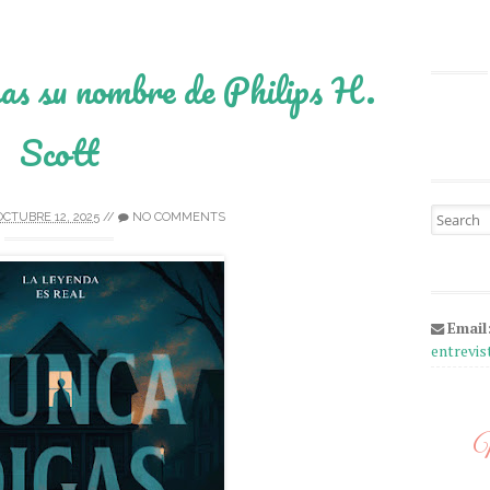
as su nombre de Philips H.
Scott
Search fo
OCTUBRE 12, 2025
//
NO COMMENTS
Email
entrevi
M