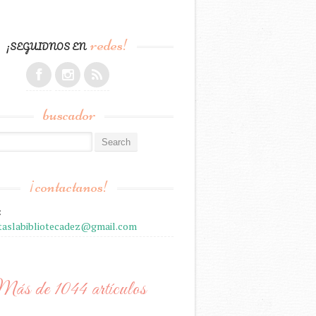
redes!
¡SEGUIDNOS EN
buscador
r:
¡contactanos!
:
staslabibliotecadez@gmail.com
ás de 1044 artículos