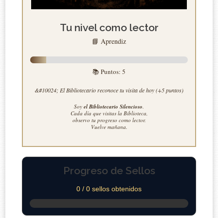
Tu nivel como lector
📘 Aprendiz
📚 Puntos:
5
&#10024; El Bibliotecario reconoce tu visita de hoy (+5 puntos)
Soy
el Bibliotecario Silencioso
.
Cada día que visitas la Biblioteca,
observo tu progreso como lector.
Vuelve mañana.
Progreso de Sellos
0 / 0 sellos obtenidos