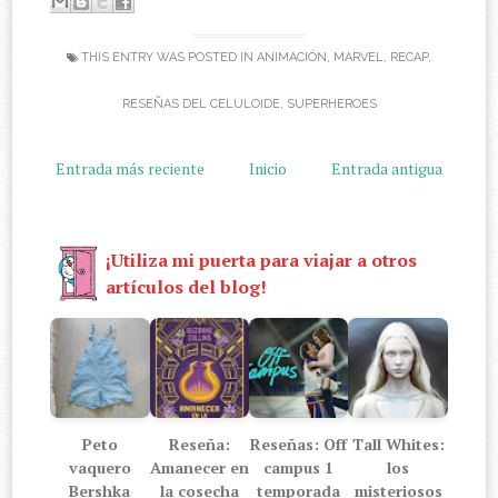
THIS ENTRY WAS POSTED IN
ANIMACIÓN
,
MARVEL
,
RECAP
,
RESEÑAS DEL CELULOIDE
,
SUPERHEROES
Entrada más reciente
Inicio
Entrada antigua
¡Utiliza mi puerta para viajar a otros
artículos del blog!
Peto
Reseña:
Reseñas: Off
Tall Whites:
vaquero
Amanecer en
campus 1
los
Bershka
la cosecha
temporada
misteriosos