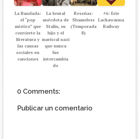
La Bandada:
La brutal
Reseñas:
#6: Erie
el “pop
anécdota de
Shameless
Lackawanna
místico” que
Stalin, su
(Temporada
Railway
convierte la
hijo y el
8)
literatura y
mariscal nazi
las causas
que nunca
sociales en
fue
canciones
intercambia
do
0 Comments:
Publicar un comentario