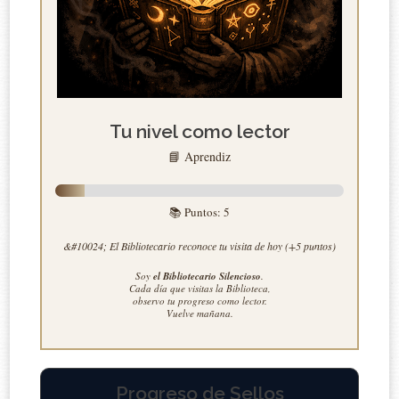
Tu nivel como lector
📘 Aprendiz
📚 Puntos:
5
&#10024; El Bibliotecario reconoce tu visita de hoy (+5 puntos)
Soy
el Bibliotecario Silencioso
.
Cada día que visitas la Biblioteca,
observo tu progreso como lector.
Vuelve mañana.
Progreso de Sellos