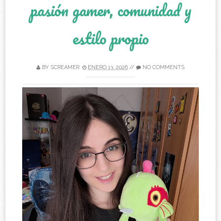
pasión gamer, comunidad y
estilo propio
BY
SCREAMER
ENERO 13, 2026
//
NO COMMENTS