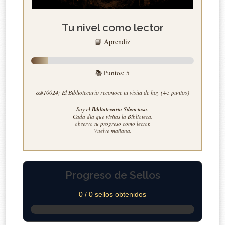
Tu nivel como lector
📘 Aprendiz
📚 Puntos:
5
&#10024; El Bibliotecario reconoce tu visita de hoy (+5 puntos)
Soy
el Bibliotecario Silencioso
.
Cada día que visitas la Biblioteca,
observo tu progreso como lector.
Vuelve mañana.
Progreso de Sellos
0 / 0 sellos obtenidos