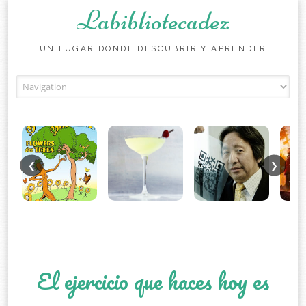
Labibliotecadez
UN LUGAR DONDE DESCUBRIR Y APRENDER
Skip to content
❮
❯
El ejercicio que haces hoy es