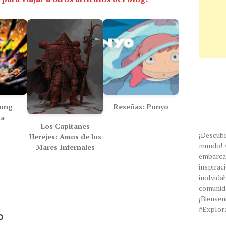
ong
Reseñas: Ponyo
za
Los Capitanes
¡Descub
Herejes: Amos de los
mundo! 
Mares Infernales
embarc
inspira
inolvi
comunida
¡Bien
#Explor
o