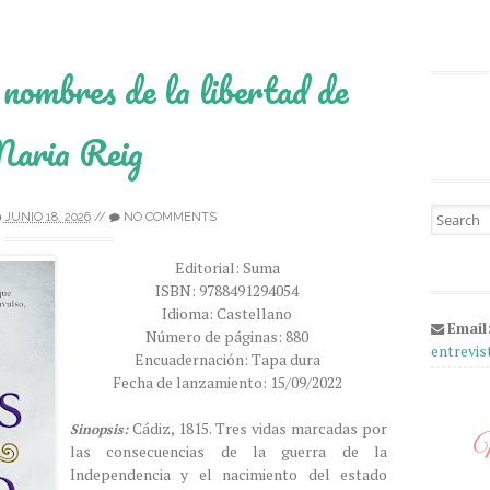
nombres de la libertad de
aria Reig
Search fo
JUNIO 18, 2026
//
NO COMMENTS
Editorial: Suma
ISBN: 9788491294054
Idioma: Castellano
Email
Número de páginas: 880
entrevi
Encuadernación: Tapa dura
Fecha de lanzamiento: 15/09/2022
Cádiz, 1815. Tres vidas marcadas por
Sinopsis:
M
las consecuencias de la guerra de la
Independencia y el nacimiento del estado