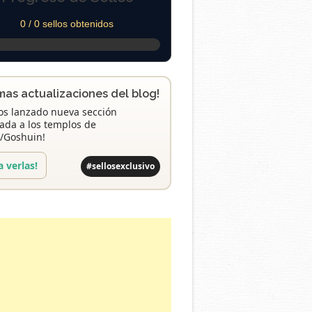
0 / 0 sellos obtenidos
imas actualizaciones del blog!
s lanzado nueva sección
ada a los templos de
/Goshuin!
a verlas!
#sellosexclusivo