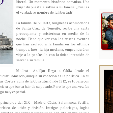
liberal. Un momento histórico convulso. Una
mujer dispuesta a salvar a su familia. ¿Cuál es
el verdadero nombre de la libertad?
La familia De Villalta, burgueses acomodados
de Santa Cruz de Tenerife, recibe una carta
preocupante y misteriosa en medio de la
noche. Tiene que ver con los tristes eventos
que han asolado a la familia en los últimos
tiempos. Inés, la hija mediana, emprenderá un
viaje a la península con la única intención de
salvar a su familia.
Modesto Andújar llega a Cádiz desde el
tudiar Comercio, aunque su vocación es la política. En su
as Cortes, cuna de la Constitución de 1812, se topará con
iera que busca huir de su pasado. Pero lo que una vez fue
rgo muy especial.
principios del XIX —Madrid, Cádiz, Salamanca, Sevilla,
ítico de unión y división. Intrigas palaciegas, logias
 amistad, venganza y aventura se dan cita en una novela