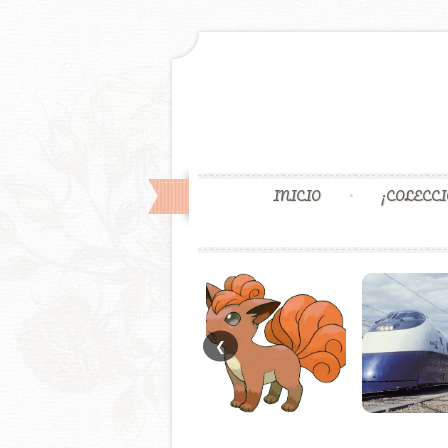
INICIO
¡COLECCI
❮