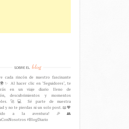
blog
SOBRE EL
re cada rincón de nuestro fascinante
🌍✨ Al hacer clic en "Seguidores", te
arás en un viaje diario lleno de
ción, descubrimientos y momentos
dables. 🚀💻 Sé parte de nuestra
d y no te pierdas ni un solo post. 📖💖
venido a la aventura! 🎉👥
aConNosotros #BlogDiario