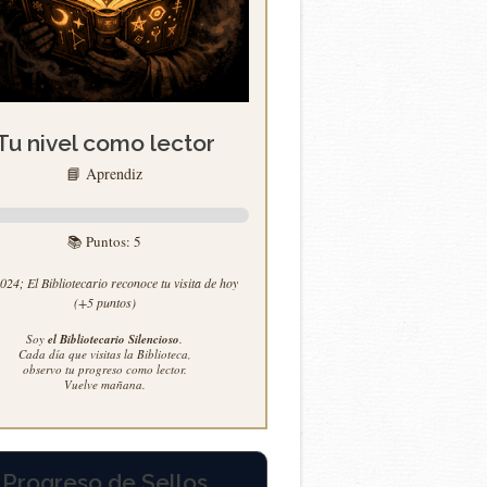
Tu nivel como lector
📘 Aprendiz
📚 Puntos:
5
24; El Bibliotecario reconoce tu visita de hoy
(+5 puntos)
Soy
el Bibliotecario Silencioso
.
Cada día que visitas la Biblioteca,
observo tu progreso como lector.
Vuelve mañana.
Progreso de Sellos