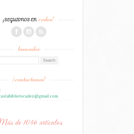
redes!
¡SEGUIDNOS EN
buscador
r:
¡contactanos!
:
staslabibliotecadez@gmail.com
ás de 1046 artículos