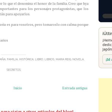
r lo que el denomina el honor de la familia. Creo que hya
mportantes para los personajes protagonistas, que los
tán para apoyarlos.
istoria es para vosotros, pero tomaroslo con calma porque
¡Últ
¡Hemo
arios
dedic
Japón
¡Id 
PAÑA
,
FAMILIA
,
HISTÓRICA
,
LIBRO
,
LIBROS
,
MARIA REIG
,
NOVELA
,
SECRETOS
Inicio
Entrada antigua
 para viajar a otros artículos del blog!