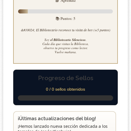
📘 Aprendiz
📚 Puntos:
5
&#10024; El Bibliotecario reconoce tu visita de hoy (+5 puntos)
Soy
el Bibliotecario Silencioso
.
Cada día que visitas la Biblioteca,
observo tu progreso como lector.
Vuelve mañana.
Progreso de Sellos
0 / 0 sellos obtenidos
¡Últimas actualizaciones del blog!
¡Hemos lanzado nueva sección dedicada a los