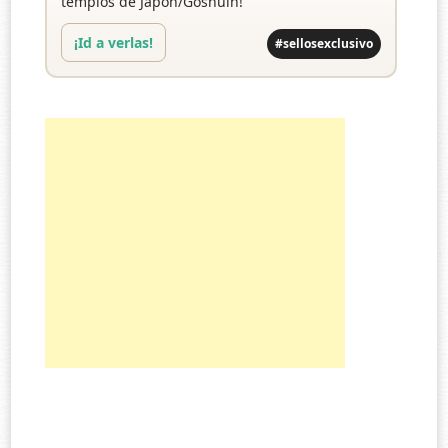
templos de Japón/Goshuin!
¡Id a verlas!
#sellosexclusivo