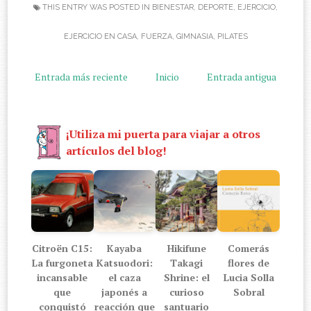
THIS ENTRY WAS POSTED IN
BIENESTAR
,
DEPORTE
,
EJERCICIO
,
EJERCICIO EN CASA
,
FUERZA
,
GIMNASIA
,
PILATES
Entrada más reciente
Inicio
Entrada antigua
¡Utiliza mi puerta para viajar a otros
artículos del blog!
Citroën C15:
Kayaba
Hikifune
Comerás
La furgoneta
Katsuodori:
Takagi
flores de
incansable
el caza
Shrine: el
Lucia Solla
que
japonés a
curioso
Sobral
conquistó
reacción que
santuario