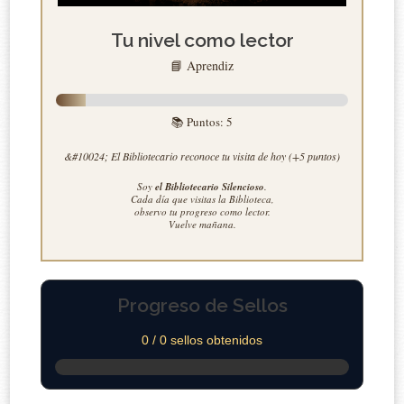
Tu nivel como lector
📘 Aprendiz
📚 Puntos:
5
&#10024; El Bibliotecario reconoce tu visita de hoy (+5 puntos)
Soy
el Bibliotecario Silencioso
.
Cada día que visitas la Biblioteca,
observo tu progreso como lector.
Vuelve mañana.
Progreso de Sellos
0 / 0 sellos obtenidos