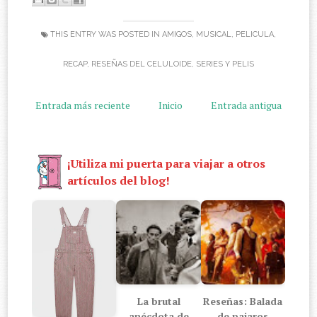
THIS ENTRY WAS POSTED IN
AMIGOS
,
MUSICAL
,
PELICULA
,
RECAP
,
RESEÑAS DEL CELULOIDE
,
SERIES Y PELIS
Entrada más reciente
Inicio
Entrada antigua
¡Utiliza mi puerta para viajar a otros
artículos del blog!
La brutal
Reseñas: Balada
anécdota de
de pajaros