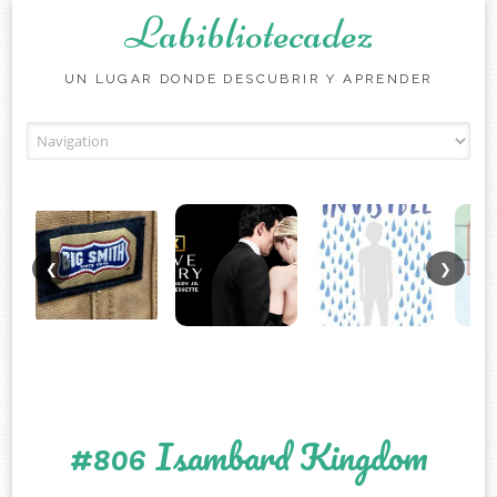
Labibliotecadez
UN LUGAR DONDE DESCUBRIR Y APRENDER
Skip to content
❮
❯
#806 Isambard Kingdom