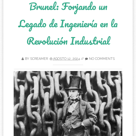
Brunel: Forjando un
Legado de Ingeniería en la
Revolución Industrial
BY
SCREAMER
AGOSTO 12, 2024
//
NO COMMENTS