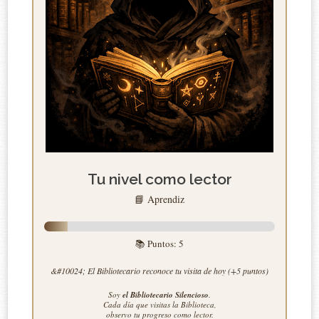
Tu nivel como lector
📘 Aprendiz
📚 Puntos:
5
&#10024; El Bibliotecario reconoce tu visita de hoy (+5 puntos)
Soy
el Bibliotecario Silencioso
.
Cada día que visitas la Biblioteca,
observo tu progreso como lector.