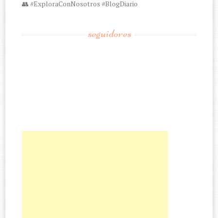
👥 #ExploraConNosotros #BlogDiario
seguidores