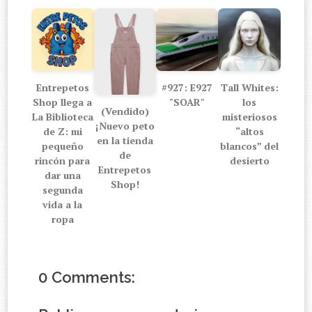
Entrepetos
#927: E927
Tall Whites:
Shop llega a
"SOAR"
los
(Vendido)
La Biblioteca
misteriosos
¡Nuevo peto
de Z: mi
“altos
en la tienda
pequeño
blancos” del
de
rincón para
desierto
Entrepetos
dar una
Shop!
segunda
vida a la
ropa
0 Comments: