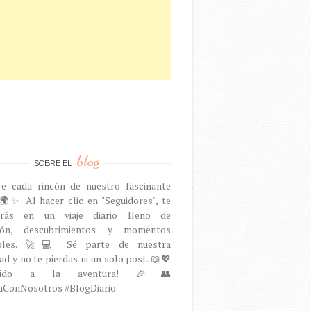
blog
SOBRE EL
re cada rincón de nuestro fascinante
🌍✨ Al hacer clic en "Seguidores", te
arás en un viaje diario lleno de
ción, descubrimientos y momentos
dables. 🚀💻 Sé parte de nuestra
d y no te pierdas ni un solo post. 📖💖
venido a la aventura! 🎉👥
aConNosotros #BlogDiario