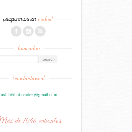
redes!
¡SEGUIDNOS EN
buscador
r:
¡contactanos!
:
staslabibliotecadez@gmail.com
ás de 1046 artículos