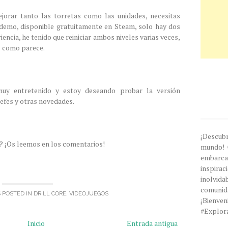
mejorar tanto las torretas como las unidades, necesitas
a demo, disponible gratuitamente en Steam, solo hay dos
encia, he tenido que reiniciar ambos niveles varias veces,
il como parece.
uy entretenido y estoy deseando probar la versión
jefes y otras novedades.
¡Descub
? ¡Os leemos en los comentarios!
mundo! 
embarc
inspira
inolvi
comunida
 POSTED IN
DRILL CORE
,
VIDEOJUEGOS
¡Bien
#Explor
Inicio
Entrada antigua