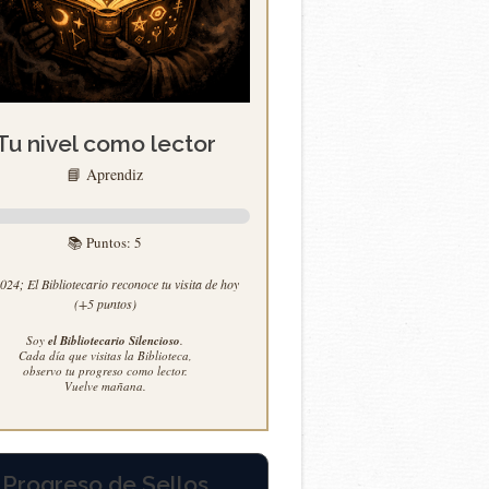
Tu nivel como lector
📘 Aprendiz
📚 Puntos:
5
24; El Bibliotecario reconoce tu visita de hoy
(+5 puntos)
Soy
el Bibliotecario Silencioso
.
Cada día que visitas la Biblioteca,
observo tu progreso como lector.
Vuelve mañana.
Progreso de Sellos