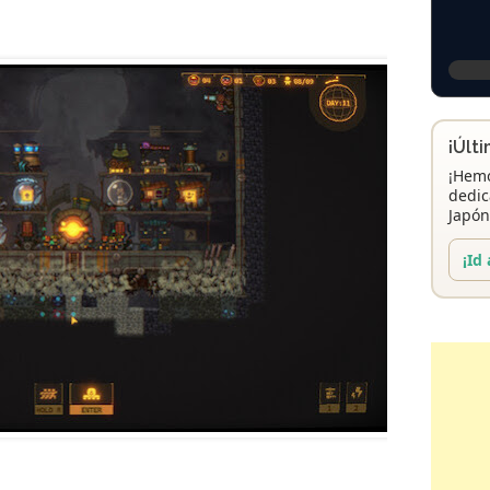
¡Últ
¡Hemo
dedic
Japón
¡Id 