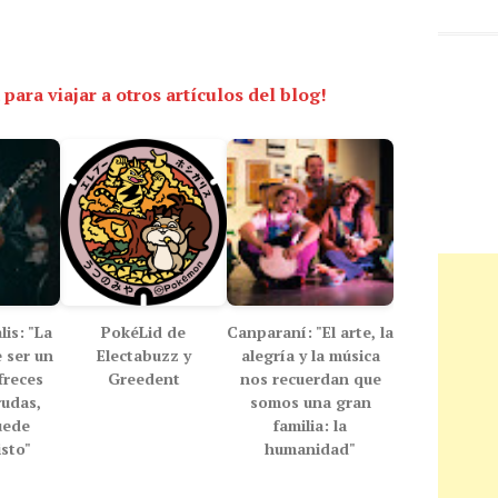
 para viajar a otros artículos del blog!
is: "La
PokéLid de
Canparaní: "El arte, la
 ser un
Electabuzz y
alegría y la música
freces
Greedent
nos recuerdan que
rudas,
somos una gran
uede
familia: la
isto"
humanidad"