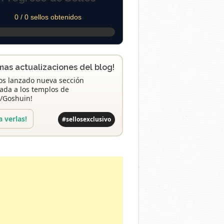
0 / 0 sellos obtenidos
imas actualizaciones del blog!
s lanzado nueva sección
ada a los templos de
/Goshuin!
a verlas!
#sellosexclusivo