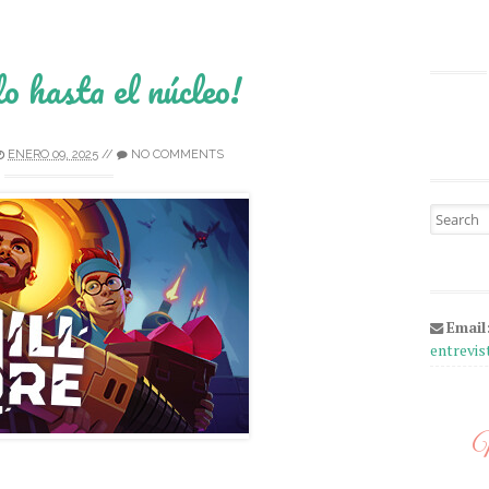
 hasta el núcleo!
ENERO 09, 2025
//
NO COMMENTS
Search fo
Email
entrevi
M