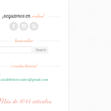
redes!
¡SEGUIDNOS EN
buscador
r:
¡contactanos!
:
staslabibliotecadez@gmail.com
ás de 1044 artículos