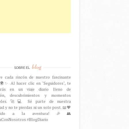
blog
SOBRE EL
re cada rincón de nuestro fascinante
🌍✨ Al hacer clic en "Seguidores", te
arás en un viaje diario lleno de
ción, descubrimientos y momentos
dables. 🚀💻 Sé parte de nuestra
d y no te pierdas ni un solo post. 📖💖
venido a la aventura! 🎉👥
aConNosotros #BlogDiario