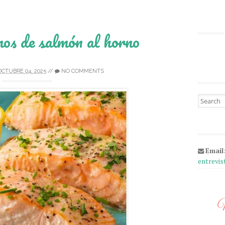
os de salmón al horno
OCTUBRE 04, 2025
//
NO COMMENTS
Search fo
Email
entrevi
M