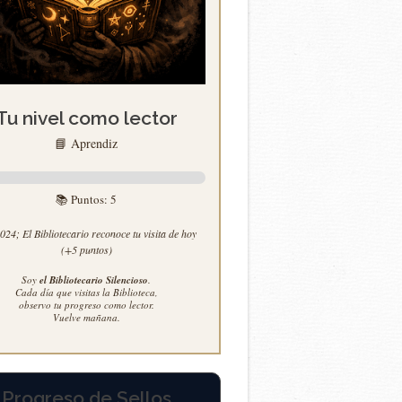
Tu nivel como lector
📘 Aprendiz
📚 Puntos:
5
24; El Bibliotecario reconoce tu visita de hoy
(+5 puntos)
Soy
el Bibliotecario Silencioso
.
Cada día que visitas la Biblioteca,
observo tu progreso como lector.
Vuelve mañana.
Progreso de Sellos