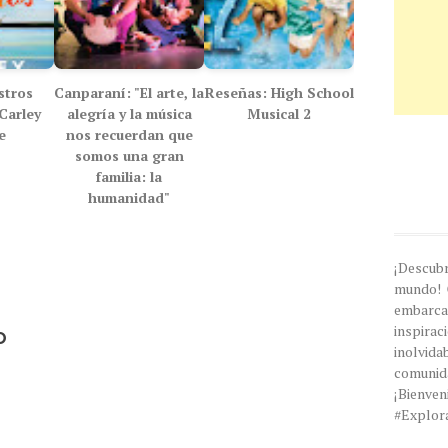
stros
Canparaní: "El arte, la
Reseñas: High School
Carley
alegría y la música
Musical 2
e
nos recuerdan que
somos una gran
familia: la
humanidad"
¡Descub
mundo! 
embarc
inspira
o
inolvi
comunida
¡Bien
#Explor