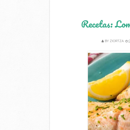
Recetas: Lom
BY
ZIORTZA