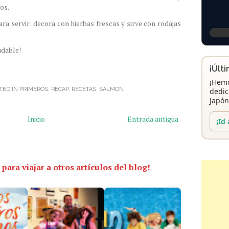
tos.
ra servir; decora con hierbas frescas y sirve con rodajas
udable!
¡Últ
¡Hemo
TED IN
PRIMEROS
,
RECAP
,
RECETAS
,
SALMON
dedic
Japón
Inicio
Entrada antigua
¡Id 
 para viajar a otros artículos del blog!