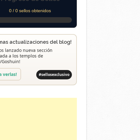
0 / 0 sellos obtenidos
imas actualizaciones del blog!
s lanzado nueva sección
ada a los templos de
/Goshuin!
a verlas!
#sellosexclusivo