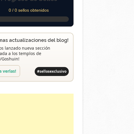
0 / 0 sellos obtenidos
imas actualizaciones del blog!
s lanzado nueva sección
ada a los templos de
/Goshuin!
a verlas!
#sellosexclusivo