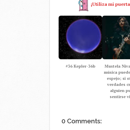
¡Utiliza mi puerta
#36 Kepler-36b
Mustela Nival
música puede
espejo; si o
verdades c
alguien p
sentirse v
0 Comments: