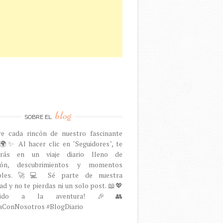
blog
SOBRE EL
re cada rincón de nuestro fascinante
🌍✨ Al hacer clic en "Seguidores", te
arás en un viaje diario lleno de
ción, descubrimientos y momentos
dables. 🚀💻 Sé parte de nuestra
d y no te pierdas ni un solo post. 📖💖
venido a la aventura! 🎉👥
aConNosotros #BlogDiario