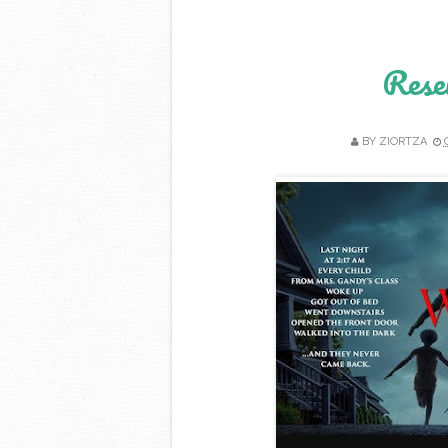
Rese
BY
ZIORTZA