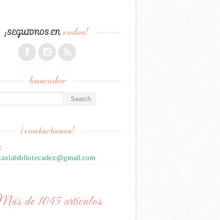
redes!
¡SEGUIDNOS EN
buscador
r:
¡contactanos!
:
staslabibliotecadez@gmail.com
ás de 1045 artículos