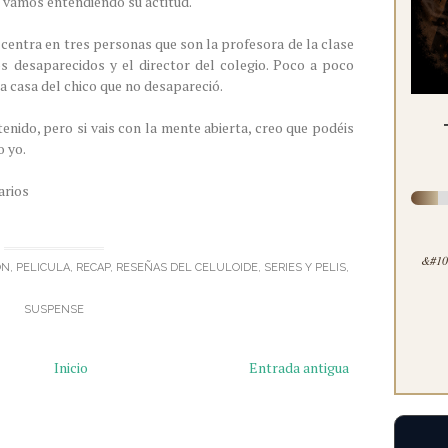
 vamos entendiendo su actitud.
 centra en tres personas que son la profesora de la clase
s desaparecidos y el director del colegio. Poco a poco
a casa del chico que no desapareció.
tenido, pero si vais con la mente abierta, creo que podéis
o yo.
arios
&#100
ÓN
,
PELICULA
,
RECAP
,
RESEÑAS DEL CELULOIDE
,
SERIES Y PELIS
,
SUSPENSE
Inicio
Entrada antigua