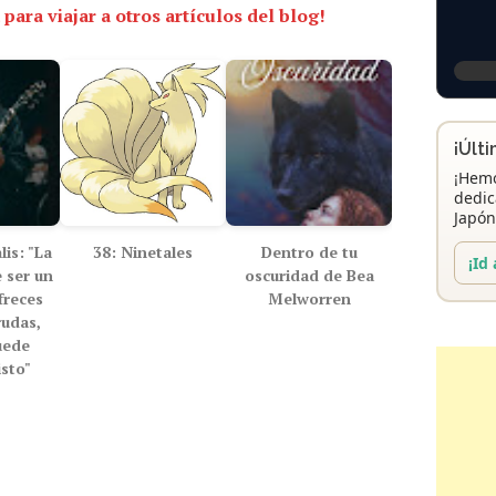
 para viajar a otros artículos del blog!
¡Últ
¡Hemo
dedic
Japón
is: "La
38: Ninetales
Dentro de tu
¡Id 
 ser un
oscuridad de Bea
freces
Melworren
rudas,
uede
isto"