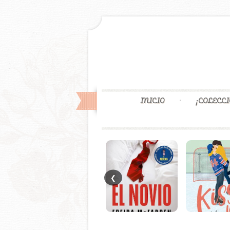
INICIO
¡COLECCI
❮