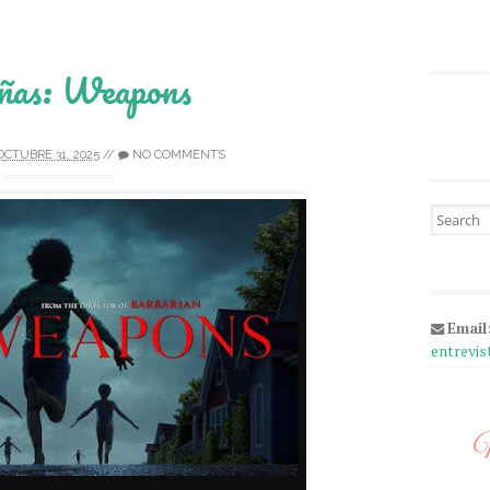
ñas: Weapons
OCTUBRE 31, 2025
//
NO COMMENTS
Search fo
Email
entrevi
M