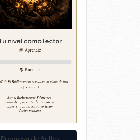
Tu nivel como lector
📘 Aprendiz
📚 Puntos:
5
24; El Bibliotecario reconoce tu visita de hoy
(+5 puntos)
Soy
el Bibliotecario Silencioso
.
Cada día que visitas la Biblioteca,
observo tu progreso como lector.
Vuelve mañana.
Progreso de Sellos