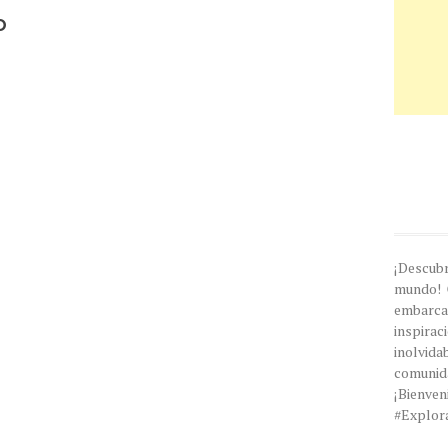
o
¡Descub
mundo! 
embarc
inspira
inolvi
comunida
¡Bien
#Explor