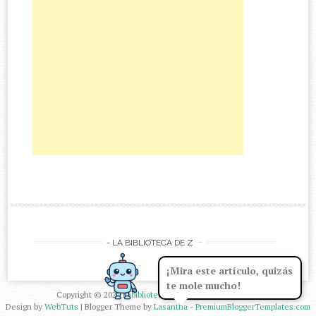
-
- LA BIBLIOTECA DE Z
¡Mira este artículo, quizás
te mole mucho!
Copyright ©
2026
Labibliotecadez
| Powered by
Blogger
Design by
WebTuts
| Blogger Theme by
Lasantha
-
PremiumBloggerTemplates.com