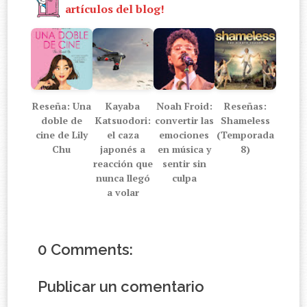
artículos del blog!
Reseña: Una
Kayaba
Noah Froid:
Reseñas:
doble de
Katsuodori:
convertir las
Shameless
cine de Lily
el caza
emociones
(Temporada
Chu
japonés a
en música y
8)
reacción que
sentir sin
nunca llegó
culpa
a volar
0 Comments:
Publicar un comentario