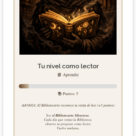
Tu nivel como lector
📘 Aprendiz
📚 Puntos:
5
&#10024; El Bibliotecario reconoce tu visita de hoy (+5 puntos)
Soy
el Bibliotecario Silencioso
.
Cada día que visitas la Biblioteca,
observo tu progreso como lector.
Vuelve mañana.