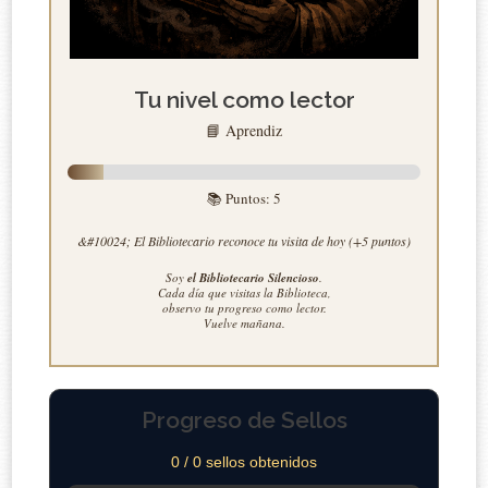
Tu nivel como lector
📘 Aprendiz
📚 Puntos:
5
&#10024; El Bibliotecario reconoce tu visita de hoy (+5 puntos)
Soy
el Bibliotecario Silencioso
.
Cada día que visitas la Biblioteca,
observo tu progreso como lector.
Vuelve mañana.
Progreso de Sellos
0 / 0 sellos obtenidos