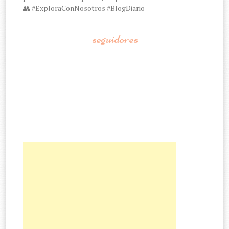
👥 #ExploraConNosotros #BlogDiario
seguidores