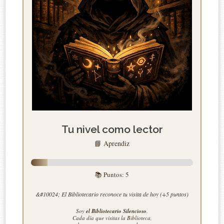
Tu nivel como lector
📘 Aprendiz
📚 Puntos:
5
&#10024; El Bibliotecario reconoce tu visita de hoy (+5 puntos)
Soy
el Bibliotecario Silencioso
.
Cada día que visitas la Biblioteca,