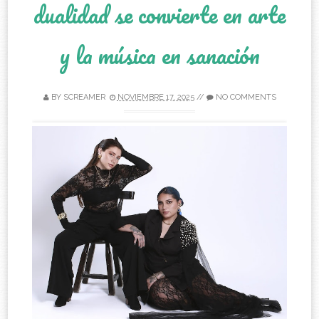
dualidad se convierte en arte
y la música en sanación
BY
SCREAMER
NOVIEMBRE 17, 2025
//
NO COMMENTS