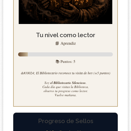
Tu nivel como lector
📘 Aprendiz
📚 Puntos:
5
&#10024; El Bibliotecario reconoce tu visita de hoy (+5 puntos)
Soy
el Bibliotecario Silencioso
.
Cada día que visitas la Biblioteca,
observo tu progreso como lector.
Vuelve mañana.
Progreso de Sellos