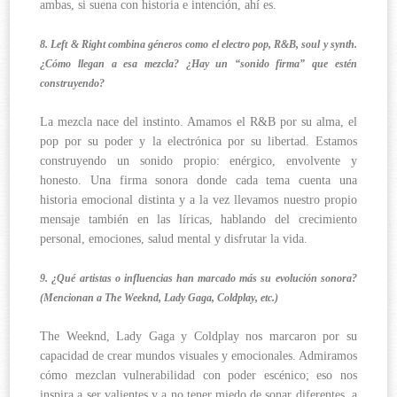
ambas, si suena con historia e intención, ahí es.
8. Left & Right combina géneros como el electro pop, R&B, soul y synth.
¿Cómo llegan a esa mezcla? ¿Hay un “sonido firma” que estén
construyendo?
La mezcla nace del instinto. Amamos el R&B por su alma, el
pop por su poder y la electrónica por su libertad. Estamos
construyendo un sonido propio: enérgico, envolvente y
honesto. Una firma sonora donde cada tema cuenta una
historia emocional distinta y a la vez llevamos nuestro propio
mensaje también en las líricas, hablando del crecimiento
personal, emociones, salud mental y disfrutar la vida.
9. ¿Qué artistas o influencias han marcado más su evolución sonora?
(Mencionan a The Weeknd, Lady Gaga, Coldplay, etc.)
The Weeknd, Lady Gaga y Coldplay nos marcaron por su
capacidad de crear mundos visuales y emocionales. Admiramos
cómo mezclan vulnerabilidad con poder escénico; eso nos
inspira a ser valientes y a no tener miedo de sonar diferentes, a