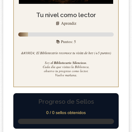
Tu nivel como lector
📘 Aprendiz
📚 Puntos:
5
&#10024; El Bibliotecario reconoce tu visita de hoy (+5 puntos)
Soy
el Bibliotecario Silencioso
.
Cada día que visitas la Biblioteca,
observo tu progreso como lector.
Vuelve mañana.
Progreso de Sellos
0 / 0 sellos obtenidos