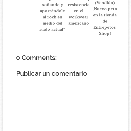
(Vendido)
soñando y
resistencia
¡Nuevo peto
apostándole
en el
en la tienda
al rock en
workwear
de
medio del
americano
Entrepetos
ruido actual”
Shop!
0 Comments:
Publicar un comentario