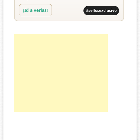
¡Id a verlas!
#sellosexclusivo