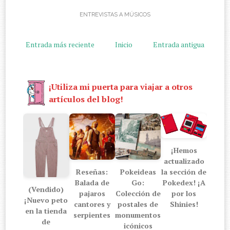
ENTREVISTAS A MÚSICOS
Entrada más reciente
Inicio
Entrada antigua
¡Utiliza mi puerta para viajar a otros
artículos del blog!
¡Hemos
actualizado
Reseñas:
Pokeideas
la sección de
Balada de
Go:
Pokedex! ¡A
(Vendido)
pajaros
Colección de
por los
¡Nuevo peto
cantores y
postales de
Shinies!
en la tienda
serpientes
monumentos
de
icónicos