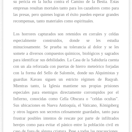
su pericia en la lucha contra el Camino de la Bestia. Estas
empresas resultan mortales tanto para los cazadores como para
las presas, pero quienes logran el éxito pueden esperar grandes
recompensas, tanto materiales como espirituales.
Los horrores capturados son retenidos en corrales y celdas
especialmente construidos, donde se les estudia
minuciosamente. Se prueba su tolerancia al dolor y se les
somete a diversos compuestos químicos, biológicos y sagrados
para identificar sus debilidades. La Casa de la Sabiduría cuenta
con un ala reforzada con puertas de hierro meteórico forjadas
con la forma del Sello de Salomón, donde sus Alquimistas y
guardias Kavass siguen un estricto régimen de Ruqyah.
Mientras tanto, la Iglesia mantiene sus propias prisiones
especiales para enemigos directamente corrompidos por el
Infierno, conocidas como Cella Obscura o “celdas ocultas”.
Sus ubicaciones en Nueva Antioquía, el Vaticano, Königsberg
y otros lugares son secretos celosamente guardados, tanto para
frustrar posibles intentos de rescate por parte de infiltrados
herejes como para evitar el pánico entre la población civil en
caso de fuga de alguna criatura. Pese a todas las precauciones,