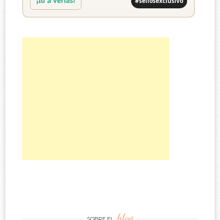
¡Id a verlas!
#sellosexclusivo
blog
SOBRE EL