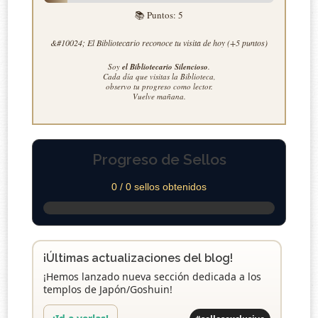
📚 Puntos:
5
&#10024; El Bibliotecario reconoce tu visita de hoy (+5 puntos)
Soy
el Bibliotecario Silencioso
.
Cada día que visitas la Biblioteca,
observo tu progreso como lector.
Vuelve mañana.
Progreso de Sellos
0 / 0 sellos obtenidos
¡Últimas actualizaciones del blog!
¡Hemos lanzado nueva sección dedicada a los
templos de Japón/Goshuin!