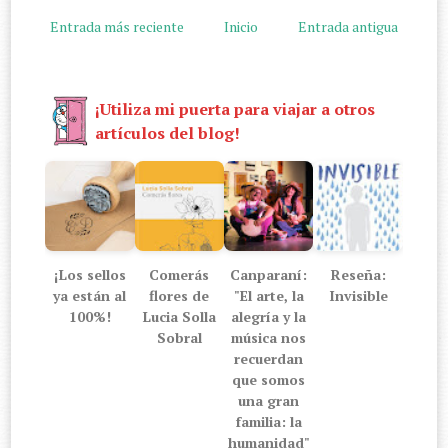
Entrada más reciente
Inicio
Entrada antigua
¡Utiliza mi puerta para viajar a otros
artículos del blog!
¡Los sellos
Comerás
Canparaní:
Reseña:
ya están al
flores de
"El arte, la
Invisible
100%!
Lucia Solla
alegría y la
Sobral
música nos
recuerdan
que somos
una gran
familia: la
humanidad"