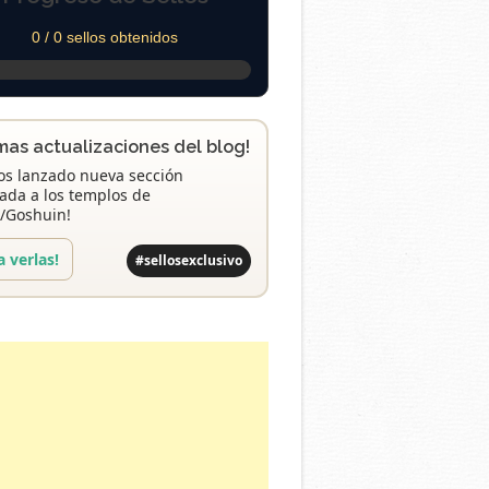
0 / 0 sellos obtenidos
imas actualizaciones del blog!
s lanzado nueva sección
ada a los templos de
/Goshuin!
a verlas!
#sellosexclusivo