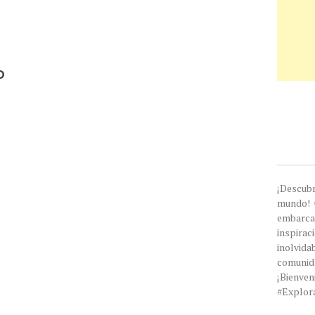
o
¡Descub
mundo! 
embarc
inspira
inolvi
comunida
¡Bien
#Explor