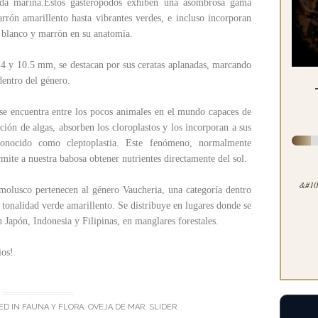
vida marina.Estos gasterópodos exhiben una asombrosa gama
rrón amarillento hasta vibrantes verdes, e incluso incorporan
, blanco y marrón en su anatomía.
 4 y 10.5 mm, se destacan por sus ceratas aplanadas, marcando
 dentro del género.
se encuentra entre los pocos animales en el mundo capaces de
ación de algas, absorben los cloroplastos y los incorporan a sus
onocido como cleptoplastia. Este fenómeno, normalmente
mite a nuestra babosa obtener nutrientes directamente del sol.
&#100
 molusco pertenecen al género Vaucheria, una categoría dentro
u tonalidad verde amarillento. Se distribuye en lugares donde se
n Japón, Indonesia y Filipinas, en manglares forestales.
ios!
ED IN
FAUNA Y FLORA
,
OVEJA DE MAR
,
SLIDER