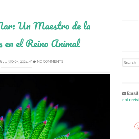
Mar: Un Maestro de la
s en el Reino Animal
Search fo
JUNIO 05, 2024
//
NO COMMENTS
Email
entrevi
M