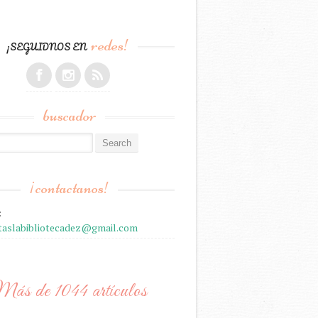
redes!
¡SEGUIDNOS EN
buscador
r:
¡contactanos!
:
staslabibliotecadez@gmail.com
ás de 1044 artículos