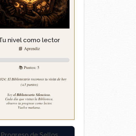
Tu nivel como lector
📘 Aprendiz
📚 Puntos:
5
24; El Bibliotecario reconoce tu visita de hoy
(+5 puntos)
Soy
el Bibliotecario Silencioso
.
Cada día que visitas la Biblioteca,
observo tu progreso como lector.
Vuelve mañana.
Progreso de Sellos