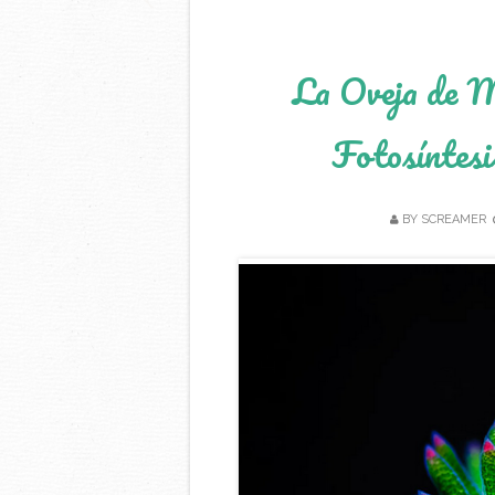
La Oveja de 
Fotosíntesi
BY
SCREAMER