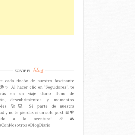
blog
SOBRE EL
re cada rincón de nuestro fascinante
🌍✨ Al hacer clic en "Seguidores", te
arás en un viaje diario lleno de
ción, descubrimientos y momentos
dables. 🚀💻 Sé parte de nuestra
d y no te pierdas ni un solo post. 📖💖
venido a la aventura! 🎉👥
aConNosotros #BlogDiario