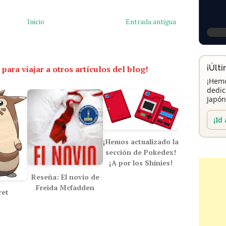
Inicio
Entrada antigua
¡Últ
 para viajar a otros artículos del blog!
¡Hemo
dedic
Japón
¡Id 
¡Hemos actualizado la
sección de Pokedex!
¡A por los Shinies!
Reseña: El novio de
Freida Mcfadden
ret