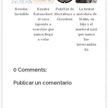
Reseña:
Kayaba
PokéLid de
La brutal
Invisible
Katsuodori:
Electabuzz y
anécdota de
el caza
Greedent
Stalin, su
japonés a
hijo y el
reacción que
mariscal nazi
nunca llegó
que nunca
a volar
fue
intercambia
do
0 Comments:
Publicar un comentario