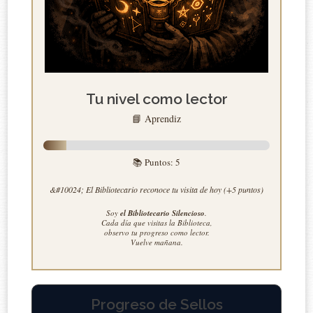
Tu nivel como lector
📘 Aprendiz
📚 Puntos:
5
&#10024; El Bibliotecario reconoce tu visita de hoy (+5 puntos)
Soy
el Bibliotecario Silencioso
.
Cada día que visitas la Biblioteca,
observo tu progreso como lector.
Vuelve mañana.
Progreso de Sellos