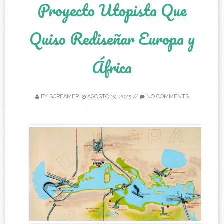
Proyecto Utopista Que
Quiso Rediseñar Europa y
África
BY
SCREAMER
AGOSTO 19, 2025
//
NO COMMENTS