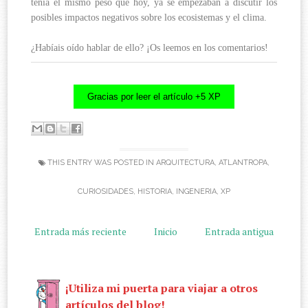
tenía el mismo peso que hoy, ya se empezaban a discutir los
posibles impactos negativos sobre los ecosistemas y el clima.
¿Habíais oído hablar de ello? ¡Os leemos en los comentarios!
Gracias por leer el artículo +5 XP
THIS ENTRY WAS POSTED IN
ARQUITECTURA
,
ATLANTROPA
,
CURIOSIDADES
,
HISTORIA
,
INGENERIA
,
XP
Entrada más reciente
Inicio
Entrada antigua
¡Utiliza mi puerta para viajar a otros
artículos del blog!