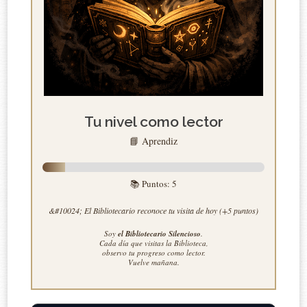
Tu nivel como lector
📘 Aprendiz
📚 Puntos:
5
&#10024; El Bibliotecario reconoce tu visita de hoy (+5 puntos)
Soy
el Bibliotecario Silencioso
.
Cada día que visitas la Biblioteca,
observo tu progreso como lector.
Vuelve mañana.