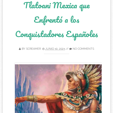
Tlatoani Mexica que
Enfrentó a los
Conquistadores Españoles
BY
SCREAMER
JUNIO 30, 2025
//
NO COMMENTS