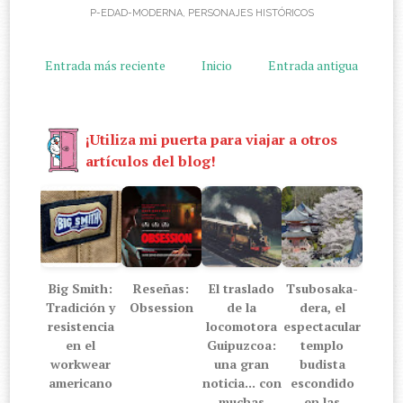
P-EDAD-MODERNA
,
PERSONAJES HISTÓRICOS
Entrada más reciente
Inicio
Entrada antigua
¡Utiliza mi puerta para viajar a otros
artículos del blog!
Big Smith:
Reseñas:
El traslado
Tsubosaka-
Tradición y
Obsession
de la
dera, el
resistencia
locomotora
espectacular
en el
Guipuzcoa:
templo
workwear
una gran
budista
americano
noticia... con
escondido
muchas
en las