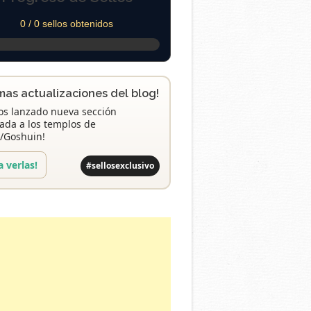
0 / 0 sellos obtenidos
imas actualizaciones del blog!
s lanzado nueva sección
ada a los templos de
/Goshuin!
a verlas!
#sellosexclusivo