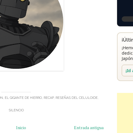
¡Últ
¡Hemo
dedic
Japón
¡Id 
ÓN
,
EL GIGANTE DE HIERRO
,
RECAP
,
RESEÑAS DEL CELULOIDE
,
SILENCIO
Inicio
Entrada antigua