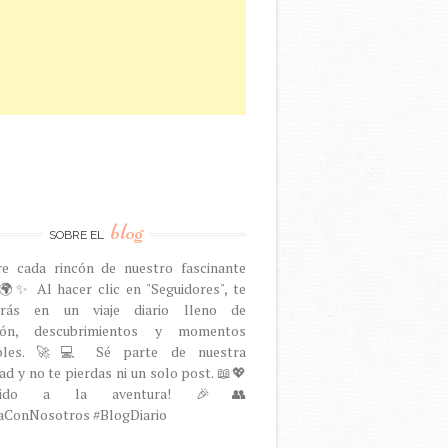
blog
SOBRE EL
re cada rincón de nuestro fascinante
🌍✨ Al hacer clic en "Seguidores", te
arás en un viaje diario lleno de
ción, descubrimientos y momentos
dables. 🚀💻 Sé parte de nuestra
d y no te pierdas ni un solo post. 📖💖
venido a la aventura! 🎉👥
aConNosotros #BlogDiario