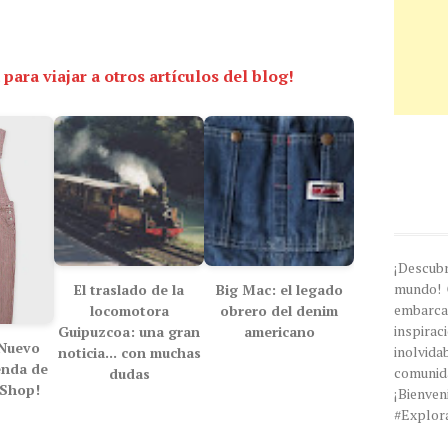
 para viajar a otros artículos del blog!
¡Descub
mundo! 
El traslado de la
Big Mac: el legado
embarc
locomotora
obrero del denim
inspira
Guipuzcoa: una gran
americano
¡Nuevo
inolvi
noticia... con muchas
enda de
comunida
dudas
 Shop!
¡Bien
#Explor