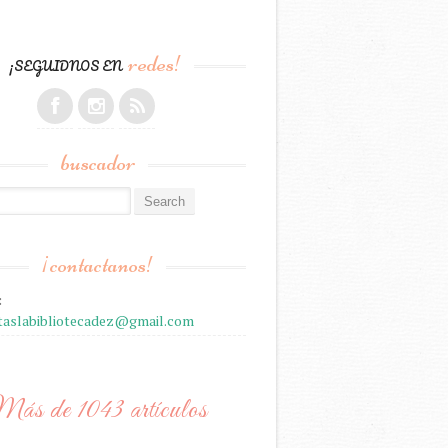
redes!
¡SEGUIDNOS EN
buscador
r:
¡contactanos!
:
staslabibliotecadez@gmail.com
ás de 1043 artículos