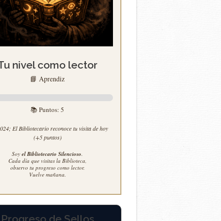
Tu nivel como lector
📘 Aprendiz
📚 Puntos:
5
24; El Bibliotecario reconoce tu visita de hoy
(+5 puntos)
Soy
el Bibliotecario Silencioso
.
Cada día que visitas la Biblioteca,
observo tu progreso como lector.
Vuelve mañana.
Progreso de Sellos