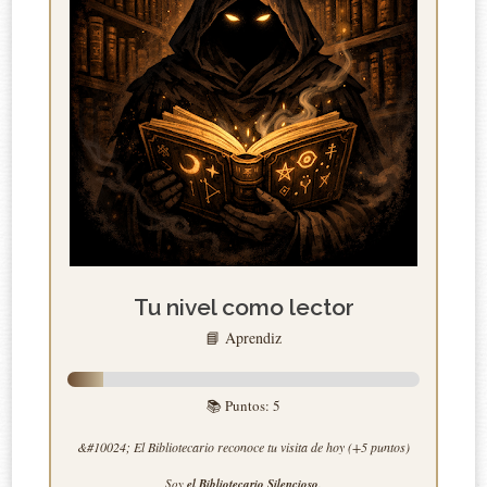
Tu nivel como lector
📘 Aprendiz
📚 Puntos:
5
&#10024; El Bibliotecario reconoce tu visita de hoy (+5 puntos)
Soy
el Bibliotecario Silencioso
.