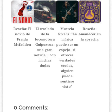
Reseña: El
El traslado
Mustela
Reseña:
novio de
de la
Nivalis: "La
Amanecer en
Freida
locomotora
música
la cosecha
Mcfadden
Guipuzcoa:
puede ser un
una gran
espejo; si
noticia... con
ofreces
muchas
verdades
dudas
crudas,
alguien
puede
sentirse
visto"
0 Comments: