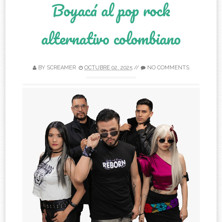
Boyacá al pop rock
alternativo colombiano
BY
SCREAMER
OCTUBRE 02, 2025
//
NO COMMENTS