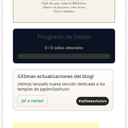
Cada día que visitas la Biblioteca,
observo tu progreso como lector.
Vuelve mañana.
Progreso de Sellos
0 / 0 sellos obtenidos
¡Últimas actualizaciones del blog!
¡Hemos lanzado nueva sección dedicada a los
templos de Japón/Goshuin!
¡Id a verlas!
#sellosexclusivo